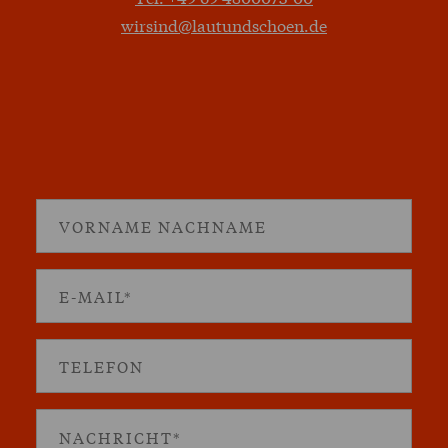
wirsind@lautundschoen.de