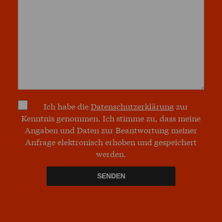
Ich habe die
Daten­schutz­erklä­rung
zur
Kenntnis genommen. Ich stimme zu, dass meine
Angaben und Daten zur Beantwortung meiner
Anfrage elektronisch erhoben und gespeichert
werden.
SENDEN