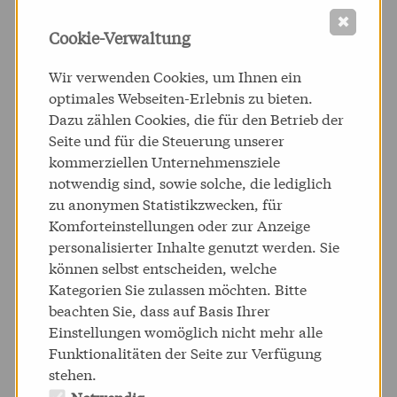
technischen Support
für den Shop im laufenden
✖
Cookie-Verwaltung
Betrieb und führen kontinuierlich Verbesserungen
am System durch.
Wir verwenden Cookies, um Ihnen ein
optimales Webseiten-Erlebnis zu bieten.
Wir setzen die von
PICARD
geplanten Marketing-
Dazu zählen Cookies, die für den Betrieb der
Maßnahmen
am Online-Shop um und stehen
Seite und für die Steuerung unserer
kommerziellen Unternehmensziele
jederzeit als Ansprechpartner und Berater bereit,
notwendig sind, sowie solche, die lediglich
um neue Aktionen zu konzeptionieren.
zu anonymen Statistikzwecken, für
Komforteinstellungen oder zur Anzeige
Außerdem unterstützen wir
PICARD
bei der
personalisierter Inhalte genutzt werden. Sie
Erstellung des
PICARD
-Newsletters
mit der
können selbst entscheiden, welche
Erstellung responsiver E-Mail-Templates.
Kategorien Sie zulassen möchten. Bitte
beachten Sie, dass auf Basis Ihrer
Einstellungen womöglich nicht mehr alle
Funktionalitäten der Seite zur Verfügung
stehen.
Notwendig