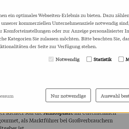
n ein optimales Webseiten-Erlebnis zu bieten. Dazu zählen 
g unserer kommerziellen Unternehmensziele notwendig sind, 
 Komforteinstellungen oder zur Anzeige personalisierter In
che Kategorien Sie zulassen möchten. Bitte beachten Sie, das
tionalitäten der Seite zur Verfügung stehen.
Notwendig
Statistik
M
essum
Nur notwendige
Auswahl best
r Richter soll die
Atmosphäre
im Unternehmen
gourmet, als Marktführer bei Großverbrauchern
tgeber ist.