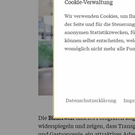
Cookie-Verwaltung
Wir verwenden Cookies, um Ihne
der Seite und für die Steuerun
anonymen Statistikzwecken, für
können selbst entscheiden, wel
womöglich nicht mehr alle Funk
Datenschutzerklärung
Impr
Die
Bilderwelt
unseres Fotografen Roge
widerspiegeln und zeigen, dass Trans
und Gastronomie, ein attraktiver Arbei